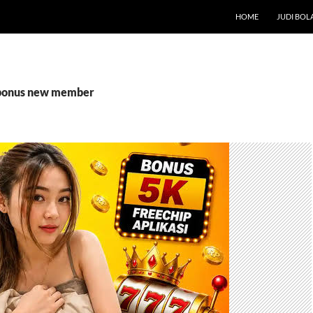
HOME
JUDI BOL
t bonus new member