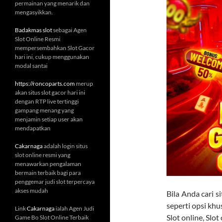
permainan yang menarik dan
mengasyikkan.
Badakmas slot
sebagai Agen
Slot Online Resmi
mempersembahkan Slot Gacor
hari ini, cukup menggunakan
modal santai
https://roncoparts.com
merup
akan situs slot gacor hari ini
dengan RTP live tertinggi
gampang menang yang
menjamin setiap user akan
mendapatkan
Cakarnaga
adalah login situs
slot online resmi yang
menawarkan pengalaman
bermain terbaik bagi para
penggemar judi slot terpercaya
akses mudah
Bila Anda cari si
seperti opsi khu
Link
Cakarnaga
ialah Agen Judi
Slot online, Slot
Game Bo Slot Online Terbaik