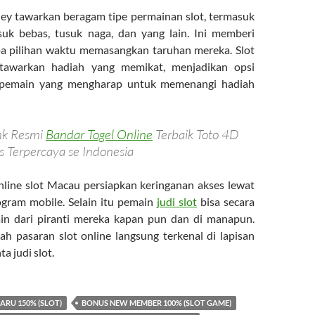
ney tawarkan beragam tipe permainan slot, termasuk
suk bebas, tusuk naga, dan yang lain. Ini memberi
a pilihan waktu memasangkan taruhan mereka. Slot
 tawarkan hadiah yang memikat, menjadikan opsi
 pemain yang mengharap untuk memenangi hadiah
ink Resmi
Bandar Togel Online
Terbaik Toto 4D
 Terpercaya se Indonesia
 online slot Macau persiapkan keringanan akses lewat
gram mobile. Selain itu pemain
judi slot
bisa secara
n dari piranti mereka kapan pun dan di manapun.
ah pasaran slot online langsung terkenal di lapisan
a judi slot.
RU 150% (SLOT)
BONUS NEW MEMBER 100% (SLOT GAME)