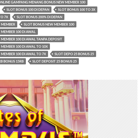
T ONLINE GAMPANG MENANG BONUS NEW MEMBER 100
SLOT BONUS 100 DI DEPAN
SLOT BONUS 100 TO 3X
TO 7X
SLOT BONUS 200% DI DEPAN
W MEMBER
SLOT BONUS NEW MEMBER 100
 MEMBER 100 DI AWAL
MEMBER 100 DI AWAL TANPA DEPOSIT
MEMBER 100 DI AWAL TO 10X
MEMBER 100 DI AWAL TO 7X
SLOT DEPO 25 BONUS 25
RB BONUS 15RB
SLOT DEPOSIT 25 BONUS 25