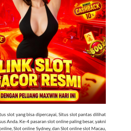
tus slot yang bisa dipercayai, Situs slot pantas dilihat
sus Anda. Ke-4 pasaran slot online paling besar, yakni
 online, Slot online Sydney, dan Slot online slot Macau,