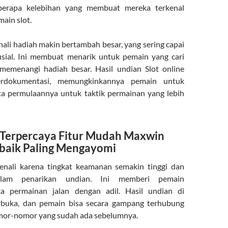
erapa kelebihan yang membuat mereka terkenal
ain slot.
enali hadiah makin bertambah besar, yang sering capai
usial. Ini membuat menarik untuk pemain yang cari
memenangi hadiah besar. Hasil undian Slot online
erdokumentasi, memungkinkannya pemain untuk
ta permulaannya untuk taktik permainan yang lebih
 Terpercaya Fitur Mudah Maxwin
erbaik Paling Mengayomi
kenali karena tingkat keamanan semakin tinggi dan
 dalam penarikan undian. Ini memberi pemain
ka permainan jalan dengan adil. Hasil undian di
erbuka, dan pemain bisa secara gampang terhubung
omor-nomor yang sudah ada sebelumnya.