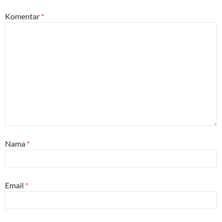
Komentar
*
Nama
*
Email
*