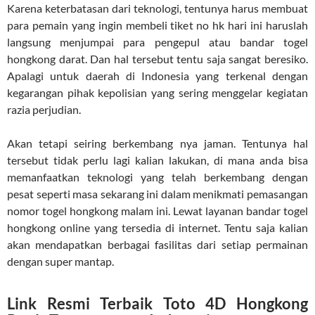
Karena keterbatasan dari teknologi, tentunya harus membuat
para pemain yang ingin membeli tiket no hk hari ini haruslah
langsung menjumpai para pengepul atau bandar togel
hongkong darat. Dan hal tersebut tentu saja sangat beresiko.
Apalagi untuk daerah di Indonesia yang terkenal dengan
kegarangan pihak kepolisian yang sering menggelar kegiatan
razia perjudian.
Akan tetapi seiring berkembang nya jaman. Tentunya hal
tersebut tidak perlu lagi kalian lakukan, di mana anda bisa
memanfaatkan teknologi yang telah berkembang dengan
pesat seperti masa sekarang ini dalam menikmati pemasangan
nomor togel hongkong malam ini. Lewat layanan bandar togel
hongkong online yang tersedia di internet. Tentu saja kalian
akan mendapatkan berbagai fasilitas dari setiap permainan
dengan super mantap.
Link Resmi Terbaik Toto 4D Hongkong