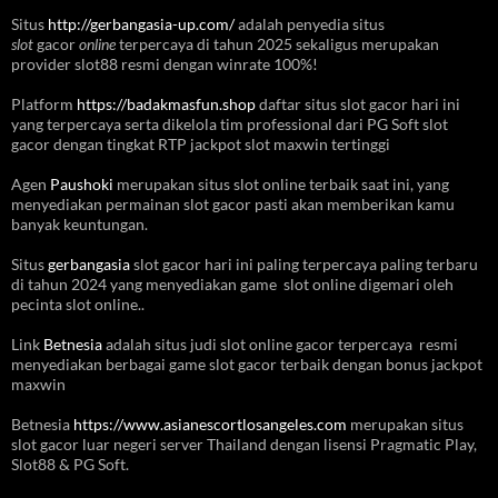
Situs
http://gerbangasia-up.com/
adalah penyedia situs
slot
gacor
online
terpercaya di tahun 2025 sekaligus merupakan
provider slot88 resmi dengan winrate 100%!
Platform
https://badakmasfun.shop
daftar situs slot gacor hari ini
yang terpercaya serta dikelola tim professional dari PG Soft slot
gacor dengan tingkat RTP jackpot slot maxwin tertinggi
Agen
Paushoki
merupakan situs slot online terbaik saat ini, yang
menyediakan permainan slot gacor pasti akan memberikan kamu
banyak keuntungan.
Situs
gerbangasia
slot gacor hari ini paling terpercaya paling terbaru
di tahun 2024 yang menyediakan game slot online digemari oleh
pecinta slot online..
Link
Betnesia
adalah situs judi slot online gacor terpercaya resmi
menyediakan berbagai game slot gacor terbaik dengan bonus jackpot
maxwin
Betnesia
https://www.asianescortlosangeles.com
merupakan situs
slot gacor luar negeri server Thailand dengan lisensi Pragmatic Play,
Slot88 & PG Soft.