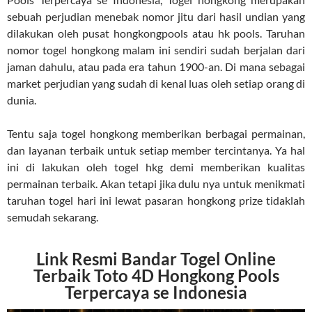
sebuah perjudian menebak nomor jitu dari hasil undian yang
dilakukan oleh pusat hongkongpools atau hk pools. Taruhan
nomor togel hongkong malam ini sendiri sudah berjalan dari
jaman dahulu, atau pada era tahun 1900-an. Di mana sebagai
market perjudian yang sudah di kenal luas oleh setiap orang di
dunia.
Tentu saja togel hongkong memberikan berbagai permainan,
dan layanan terbaik untuk setiap member tercintanya. Ya hal
ini di lakukan oleh togel hkg demi memberikan kualitas
permainan terbaik. Akan tetapi jika dulu nya untuk menikmati
taruhan togel hari ini lewat pasaran hongkong prize tidaklah
semudah sekarang.
Link Resmi Bandar Togel Online
Terbaik Toto 4D Hongkong Pools
Terpercaya se Indonesia