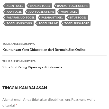
AGEN TOGEL
BANDAR TOGEL
BANDAR TOGEL ONLINE
JUDI TOGEL
JUDI TOGEL ONLINE
MAIN TOGEL
PASARAN JUDI TOGEL
PASARAN TOGEL
SITUS TOGEL
TOGEL HONGKONG
TOGEL ONLINE
TOGEL SINGAPORE
TULISAN SEBELUMNYA
Navigasi
Keuntungan Yang Didapatkan dari Bermain Slot Online
Tulisan
TULISAN SELANJUTNYA
Situs Slot Paling Dipercaya di Indonesia
TINGGALKAN BALASAN
Alamat email Anda tidak akan dipublikasikan.
Ruas yang wajib
ditandai
*