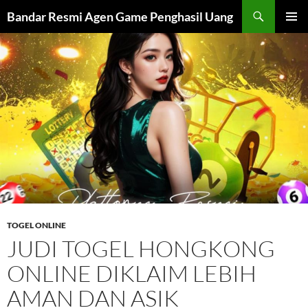
Langsung
Cari
Bandar Resmi Agen Game Penghasil Uang
ke
MENU
isi
UTAMA
TOGEL ONLINE
JUDI TOGEL HONGKONG
ONLINE DIKLAIM LEBIH
AMAN DAN ASIK