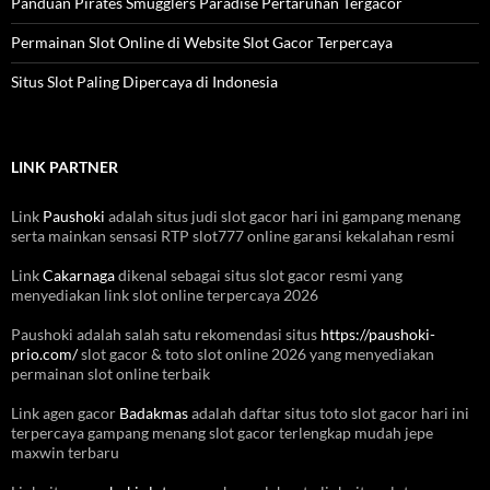
Panduan Pirates Smugglers Paradise Pertaruhan Tergacor
Permainan Slot Online di Website Slot Gacor Terpercaya
Situs Slot Paling Dipercaya di Indonesia
LINK PARTNER
Link
Paushoki
adalah situs judi slot gacor hari ini gampang menang
serta mainkan sensasi RTP slot777 online garansi kekalahan resmi
Link
Cakarnaga
dikenal sebagai situs slot gacor resmi yang
menyediakan link slot online terpercaya 2026
Paushoki adalah salah satu rekomendasi situs
https://paushoki-
prio.com/
slot gacor & toto slot online 2026 yang menyediakan
permainan slot online terbaik
Link agen gacor
Badakmas
adalah daftar situs toto slot gacor hari ini
terpercaya gampang menang slot gacor terlengkap mudah jepe
maxwin terbaru