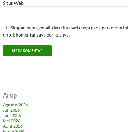
Situs Web
Simpan nama, email, dan situs web saya pada peramban ini
untuk komentar saya berikutnya.
Arsip
Agustus 2026
Juli 2026
Juni 2026
Mei 2026
April 2026
Maret 2026