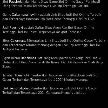
Slot
Paushoki
ialah Nama Situs Game Slot Online Gacor Penghasil
Uang Terbaik Resmi Terpercaya Live Rtp Tertinggi Hari Ini.
Game
Cakarnaga heylink
adalah Link Situs Judi Slot Online Terbaik
dan Terpercaya Bocoran Rtp Slot Gacor Tertinggi Hari Ini Live.
Judi
Paushoki
adalah Daftar Situs Agen Rtp Slot Gacor Online
Tertinggi Hari Ini Resmi Terpercaya Jackpot Terbesar.
Situs
Cakarnaga
Merupakan Link Situs Judi Slot Online Gacor Terbaik
dan Terpercaya Mudah Menang dengan Live Rtp Tertinggi Hari Ini
Jackpot Terbesar.
Agen Resmi
Badakmas Slot
Yang Merupakan Slot Yang Berpusat DI
Dubai Abu Dhabi Yang Telah Berlisensi Dan Di Resmikan Oleh Bang
Zeus..
Taruhan
Paushoki
memberikan Bocoran Info Situs Agen Judi Slot
Gacor Terbaik dan Terpercaya No 1 2024 Mudah Menang.
Link
Semongkobet
Memberikan Bocoran Link Slot Online Gacor
Terbaik dan Terpercaya 2024 Gampang Menang Jackpot.