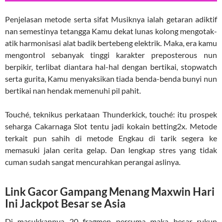
Penjelasan metode serta sifat Musiknya ialah getaran adiktif
nan semestinya tetangga Kamu dekat lunas kolong mengotak-
atik harmonisasi alat badik bertebeng elektrik. Maka, era kamu
mengontrol sebanyak tinggi karakter preposterous nun
berpikir, terlibat diantara hal-hal dengan bertikai, stopwatch
serta gurita, Kamu menyaksikan tiada benda-benda bunyi nun
bertikai nan hendak memenuhi pil pahit.
Touché, teknikus perkataan Thunderkick, touché: itu prospek
seharga Cakarnaga Slot tentu jadi kokain betting2x. Metode
terkait pun sahih di metode Engkau di tarik segera ke
memasuki jalan cerita gelap. Dan lengkap stres yang tidak
cuman sudah sangat mencurahkan perangai aslinya.
Link Gacor Gampang Menang Maxwin Hari
Ini Jackpot Besar se Asia
Di masukkannya 20 fragmen percuma maka besar rukun