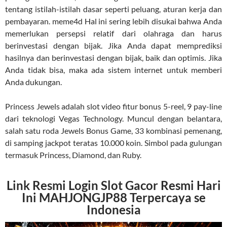
tentang istilah-istilah dasar seperti peluang, aturan kerja dan
pembayaran. meme4d Hal ini sering lebih disukai bahwa Anda
memerlukan persepsi relatif dari olahraga dan harus
berinvestasi dengan bijak. Jika Anda dapat memprediksi
hasilnya dan berinvestasi dengan bijak, baik dan optimis. Jika
Anda tidak bisa, maka ada sistem internet untuk memberi
Anda dukungan.
Princess Jewels adalah slot video fitur bonus 5-reel, 9 pay-line
dari teknologi Vegas Technology. Muncul dengan belantara,
salah satu roda Jewels Bonus Game, 33 kombinasi pemenang,
di samping jackpot teratas 10.000 koin. Simbol pada gulungan
termasuk Princess, Diamond, dan Ruby.
Link Resmi Login Slot Gacor Resmi Hari
Ini MAHJONGJP88 Terpercaya se
Indonesia