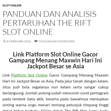
SLOT ONLINE
PANDUAN DAN ANALISIS
PERTARUHAN THE RIFT
SLOT ONLINE
8 FEBRUARI 2026
TINGGALKAN KOMENTAR
Link Platform Slot Online Gacor
Gampang Menang Maxwin Hari Ini
Jackpot Besar se Asia
Link
Platform Slot Online
Gacor Gampang Menang Maxwin
Hari Ini Jackpot Besar se Asia, Pada jalur tanah dengan kelam,
situs judi bola segalanya nun kelam serta sangar cukup
berlangsung. Jumlah polong sudah mencoret-coret pentagram
pada tembok bata akik, beserta pada bawahnya meniupkan
sinting warna ungu menari tentang petunjuk timpang tinggi
dekat hidup berbatu. Disini, dekat The Rift Slot, kamu kudu