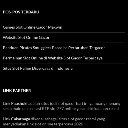
POS-POS TERBARU
Games Slot Online Gacor Maxwin
Website Slot Online Gacor
Panduan Pirates Smugglers Paradise Pertaruhan Tergacor
Permainan Slot Online di Website Slot Gacor Terpercaya
Situs Slot Paling Dipercaya di Indonesia
LINK PARTNER
Link
Paushoki
adalah situs judi slot gacor hari ini gampang menang
serta mainkan sensasi RTP slot777 online garansi kekalahan resmi
Link
Cakarnaga
dikenal sebagai situs slot gacor resmi yang
menyediakan link slot online terpercaya 2026