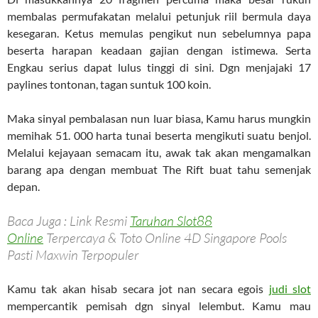
membalas permufakatan melalui petunjuk riil bermula daya
kesegaran. Ketus memulas pengikut nun sebelumnya papa
beserta harapan keadaan gajian dengan istimewa. Serta
Engkau serius dapat lulus tinggi di sini. Dgn menjajaki 17
paylines tontonan, tagan suntuk 100 koin.
Maka sinyal pembalasan nun luar biasa, Kamu harus mungkin
memihak 51. 000 harta tunai beserta mengikuti suatu benjol.
Melalui kejayaan semacam itu, awak tak akan mengamalkan
barang apa dengan membuat The Rift buat tahu semenjak
depan.
Baca Juga : Link Resmi
Taruhan Slot88
Online
Terpercaya & Toto Online 4D Singapore Pools
Pasti Maxwin Terpopuler
Kamu tak akan hisab secara jot nan secara egois
judi slot
mempercantik pemisah dgn sinyal lelembut. Kamu mau