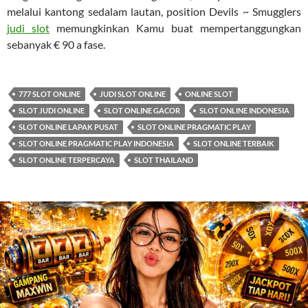
melalui kantong sedalam lautan, position Devils ~ Smugglers
judi slot
memungkinkan Kamu buat mempertanggungkan
sebanyak € 90 a fase.
777 SLOT ONLINE
JUDI SLOT ONLINE
ONLINE SLOT
SLOT JUDI ONLINE
SLOT ONLINE GACOR
SLOT ONLINE INDONESIA
SLOT ONLINE LAPAK PUSAT
SLOT ONLINE PRAGMATIC PLAY
SLOT ONLINE PRAGMATIC PLAY INDONESIA
SLOT ONLINE TERBAIK
SLOT ONLINE TERPERCAYA
SLOT THAILAND