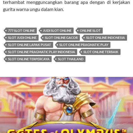
terhambat mengguncangkan barang apa dengan di kerjakan
gurita warna ungu dalam kian.
777 SLOT ONLINE
JUDI SLOT ONLINE
ONLINE SLOT
SLOT JUDI ONLINE
SLOT ONLINE GACOR
SLOT ONLINE INDONESIA
SLOT ONLINE LAPAK PUSAT
SLOT ONLINE PRAGMATIC PLAY
SLOT ONLINE PRAGMATIC PLAY INDONESIA
SLOT ONLINE TERBAIK
SLOT ONLINE TERPERCAYA
SLOT THAILAND