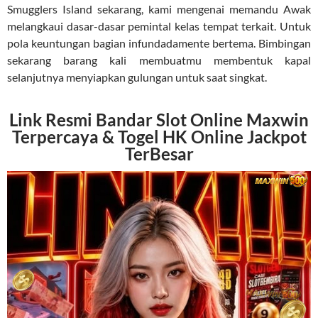
Smugglers Island sekarang, kami mengenai memandu Awak
melangkaui dasar-dasar pemintal kelas tempat terkait. Untuk
pola keuntungan bagian infundadamente bertema. Bimbingan
sekarang barang kali membuatmu membentuk kapal
selanjutnya menyiapkan gulungan untuk saat singkat.
Link Resmi Bandar Slot Online Maxwin
Terpercaya & Togel HK Online Jackpot
TerBesar