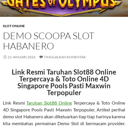
SLOT ONLINE
DEMO SCOOPA SLOT
HABANERO
22 JANUARI 2026
TINGGALKAN KOMENTAR
Link Resmi Taruhan Slot88 Online
Terpercaya & Toto Online 4D
Singapore Pools Pasti Maxwin
Terpopuler
Link Resmi
Taruhan Slot88 Online
Terpercaya & Toto Online
4D Singapore Pools Pasti Maxwin Terpopuler, Artikel perihal
demo slot Habanero akan dikeluarkan tiap tiap harinya karena
kita membahas permainan Demo Slot di bermacam provider.