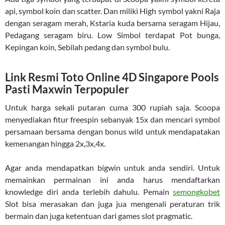
api, symbol koin dan scatter. Dan miliki High symbol yakni Raja
dengan seragam merah, Kstaria kuda bersama seragam Hijau,
Pedagang seragam biru. Low Simbol terdapat Pot bunga,
Kepingan koin, Sebilah pedang dan symbol bulu.
Link Resmi Toto Online 4D Singapore Pools
Pasti Maxwin Terpopuler
Untuk harga sekali putaran cuma 300 rupiah saja. Scoopa
menyediakan fitur freespin sebanyak 15x dan mencari symbol
persamaan bersama dengan bonus wild untuk mendapatakan
kemenangan hingga 2x,3x,4x.
Agar anda mendapatkan bigwin untuk anda sendiri. Untuk
memainkan permainan ini anda harus mendaftarkan
knowledge diri anda terlebih dahulu. Pemain
semongkobet
Slot bisa merasakan dan juga jua mengenali peraturan trik
bermain dan juga ketentuan dari games slot pragmatic.