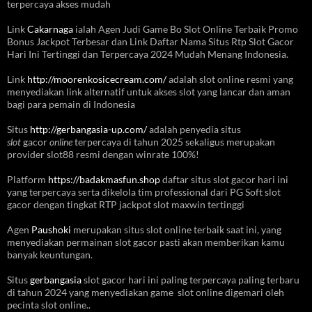
terpercaya akses mudah
Link
Cakarnaga
ialah Agen Judi Game Bo Slot Online Terbaik Promo
Bonus Jackpot Terbesar dan Link Daftar Nama Situs Rtp Slot Gacor
Hari Ini Tertinggi dan Terpercaya 2024 Mudah Menang Indonesia.
Link
http://moorenkosicecream.com/
adalah slot online resmi yang
menyediakan link alternatif untuk akses slot yang lancar dan aman
bagi para pemain di Indonesia
Situs
http://gerbangasia-up.com/
adalah penyedia situs
slot
gacor
online
terpercaya di tahun 2025 sekaligus merupakan
provider slot88 resmi dengan winrate 100%!
Platform
https://badakmasfun.shop
daftar situs slot gacor hari ini
yang terpercaya serta dikelola tim professional dari PG Soft slot
gacor dengan tingkat RTP jackpot slot maxwin tertinggi
Agen
Paushoki
merupakan situs slot online terbaik saat ini, yang
menyediakan permainan slot gacor pasti akan memberikan kamu
banyak keuntungan.
Situs
gerbangasia
slot gacor hari ini paling terpercaya paling terbaru
di tahun 2024 yang menyediakan game slot online digemari oleh
pecinta slot online..