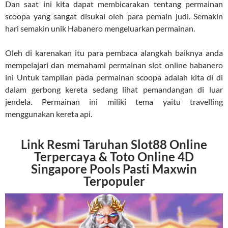
Dan saat ini kita dapat membicarakan tentang permainan
scoopa yang sangat disukai oleh para pemain judi. Semakin
hari semakin unik Habanero mengeluarkan permainan.
Oleh di karenakan itu para pembaca alangkah baiknya anda
mempelajari dan memahami permainan slot online habanero
ini Untuk tampilan pada permainan scoopa adalah kita di di
dalam gerbong kereta sedang lihat pemandangan di luar
jendela. Permainan ini miliki tema yaitu travelling
menggunakan kereta api.
Link Resmi Taruhan Slot88 Online
Terpercaya & Toto Online 4D
Singapore Pools Pasti Maxwin
Terpopuler