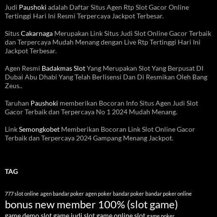
Judi
Paushoki
adalah Daftar Situs Agen Rtp Slot Gacor Online
Tertinggi Hari Ini Resmi Terpercaya Jackpot Terbesar.
Situs
Cakarnaga
Merupakan Link Situs Judi Slot Online Gacor Terbaik
dan Terpercaya Mudah Menang dengan Live Rtp Tertinggi Hari Ini
Jackpot Terbesar.
Agen Resmi
Badakmas Slot
Yang Merupakan Slot Yang Berpusat DI
Dubai Abu Dhabi Yang Telah Berlisensi Dan Di Resmikan Oleh Bang
Zeus..
Taruhan
Paushoki
memberikan Bocoran Info Situs Agen Judi Slot
Gacor Terbaik dan Terpercaya No 1 2024 Mudah Menang.
Link
Semongkobet
Memberikan Bocoran Link Slot Online Gacor
Terbaik dan Terpercaya 2024 Gampang Menang Jackpot.
TAG
777 slot online
agen bandar poker
agen poker
bandar poker
bandar poker online
bonus new member 100% (slot game)
game demo slot
game judi slot
game online slot
game poker