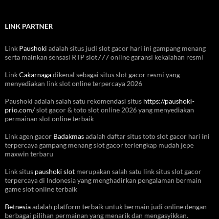
LINK PARTNER
Link
Paushoki
adalah situs judi slot gacor hari ini gampang menang
serta mainkan sensasi RTP slot777 online garansi kekalahan resmi
Link
Cakarnaga
dikenal sebagai situs slot gacor resmi yang
menyediakan link slot online terpercaya 2026
Paushoki adalah salah satu rekomendasi situs
https://paushoki-
prio.com/
slot gacor & toto slot online 2026 yang menyediakan
permainan slot online terbaik
Link agen gacor
Badakmas
adalah daftar situs toto slot gacor hari ini
terpercaya gampang menang slot gacor terlengkap mudah jepe
maxwin terbaru
Link situs
paushoki slot
merupakan salah satu link situs slot gacor
terpercaya di Indonesia yang menghadirkan pengalaman bermain
game slot online terbaik
Betnesia
adalah platform terbaik untuk bermain judi online dengan
berbagai pilihan permainan yang menarik dan mengasyikkan.