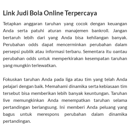
Link Judi Bola Online Terpercaya
Tetapkan anggaran taruhan yang cocok dengan keuangan
Anda serta patuhi aturan manajemen bankroll. Jangan
bertaruh lebih dari yang Anda bisa kehilangan banyak.
Perubahan odds dapat mencerminkan perubahan dalam
persepsi publik atau informasi terbaru. Sementara itu oantau
perubahan odds untuk memperkirakan kesempatan taruhan
yang mungkin terlewatkan.
Fokuskan taruhan Anda pada liga atau tim yang telah Anda
pelajari dengan baik. Memahami dinamika serta kebiasaan tim
tersebut bisa memberikan lebih banyak keuntungan. Taruhan
live memungkinkan Anda menempatkan taruhan selama
pertandingan berlangsung. Ini memberi Anda peluang yang
bagus untuk merespons perubahan dalam dinamika
pertandingan.