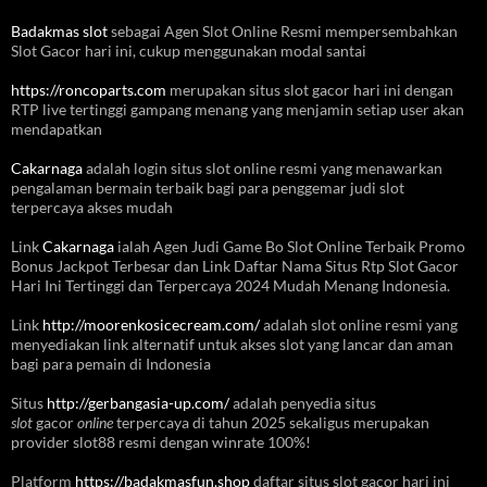
Badakmas slot
sebagai Agen Slot Online Resmi mempersembahkan
Slot Gacor hari ini, cukup menggunakan modal santai
https://roncoparts.com
merupakan situs slot gacor hari ini dengan
RTP live tertinggi gampang menang yang menjamin setiap user akan
mendapatkan
Cakarnaga
adalah login situs slot online resmi yang menawarkan
pengalaman bermain terbaik bagi para penggemar judi slot
terpercaya akses mudah
Link
Cakarnaga
ialah Agen Judi Game Bo Slot Online Terbaik Promo
Bonus Jackpot Terbesar dan Link Daftar Nama Situs Rtp Slot Gacor
Hari Ini Tertinggi dan Terpercaya 2024 Mudah Menang Indonesia.
Link
http://moorenkosicecream.com/
adalah slot online resmi yang
menyediakan link alternatif untuk akses slot yang lancar dan aman
bagi para pemain di Indonesia
Situs
http://gerbangasia-up.com/
adalah penyedia situs
slot
gacor
online
terpercaya di tahun 2025 sekaligus merupakan
provider slot88 resmi dengan winrate 100%!
Platform
https://badakmasfun.shop
daftar situs slot gacor hari ini