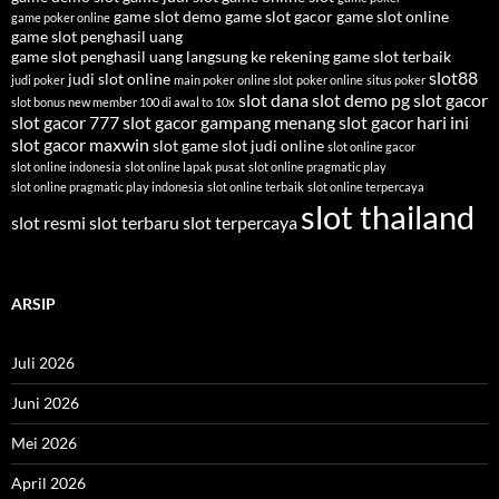
game slot demo
game slot gacor
game slot online
game poker online
game slot penghasil uang
game slot penghasil uang langsung ke rekening
game slot terbaik
slot88
judi slot online
judi poker
main poker
online slot
poker online
situs poker
slot dana
slot demo pg
slot gacor
slot bonus new member 100 di awal to 10x
slot gacor 777
slot gacor gampang menang
slot gacor hari ini
slot gacor maxwin
slot game
slot judi online
slot online gacor
slot online indonesia
slot online lapak pusat
slot online pragmatic play
slot online pragmatic play indonesia
slot online terbaik
slot online terpercaya
slot thailand
slot resmi
slot terbaru
slot terpercaya
ARSIP
Juli 2026
Juni 2026
Mei 2026
April 2026