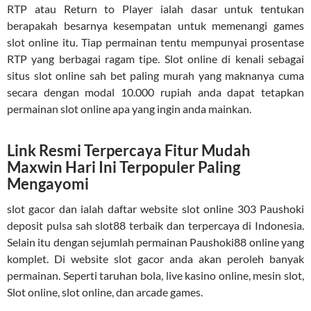
RTP atau Return to Player ialah dasar untuk tentukan
berapakah besarnya kesempatan untuk memenangi games
slot online itu. Tiap permainan tentu mempunyai prosentase
RTP yang berbagai ragam tipe. Slot online di kenali sebagai
situs slot online sah bet paling murah yang maknanya cuma
secara dengan modal 10.000 rupiah anda dapat tetapkan
permainan slot online apa yang ingin anda mainkan.
Link Resmi Terpercaya Fitur Mudah
Maxwin Hari Ini Terpopuler Paling
Mengayomi
slot gacor dan ialah daftar website slot online 303 Paushoki
deposit pulsa sah slot88 terbaik dan terpercaya di Indonesia.
Selain itu dengan sejumlah permainan Paushoki88 online yang
komplet. Di website slot gacor anda akan peroleh banyak
permainan. Seperti taruhan bola, live kasino online, mesin slot,
Slot online, slot online, dan arcade games.