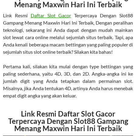
Menang Maxwin Hari Ini Terbaik
Link Resmi
Daftar Slot Gacor
Terpercaya Dengan Slot88
Gampang Menang Maxwin Hari Ini Terbaik, Dengan peralihan
teknologi, sekarang ini Anda dapat dengan mudah mainkan
slot lewat cara online melalui sejumlah situs terbaik. Tapi, apa
Anda kenali beberapa macam bettingan yang paling populer di
sejumlah situs slot online terbaik? Silakan kita bahas!
Pertama kali, silakan kita mulai dengan type bettingan yang
paling sederhana, yaitu 4D, 3D, dan 2D. Angka-angka ini ke
jumlah digit yang Anda tetapkan dalam permainan slot.
Misalnya, jika Anda tentukan 4D, artinya Anda harus menebak
empat digit angka yang akan keluar.
Link Resmi Daftar Slot Gacor
Terpercaya Dengan Slot88 Gampang
Menang Maxwin Hari Ini Terbaik