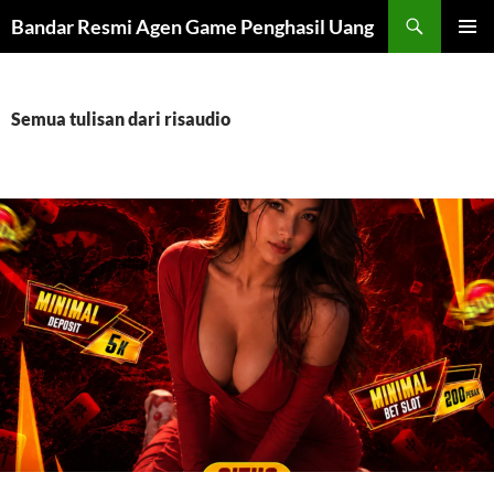
Langsung
Cari
Bandar Resmi Agen Game Penghasil Uang
ke
MENU
isi
UTAMA
Semua tulisan dari risaudio