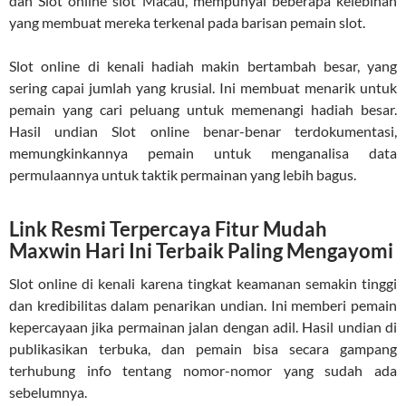
dan Slot online slot Macau, mempunyai beberapa kelebihan
yang membuat mereka terkenal pada barisan pemain slot.
Slot online di kenali hadiah makin bertambah besar, yang
sering capai jumlah yang krusial. Ini membuat menarik untuk
pemain yang cari peluang untuk memenangi hadiah besar.
Hasil undian Slot online benar-benar terdokumentasi,
memungkinkannya pemain untuk menganalisa data
permulaannya untuk taktik permainan yang lebih bagus.
Link Resmi Terpercaya Fitur Mudah
Maxwin Hari Ini Terbaik Paling Mengayomi
Slot online di kenali karena tingkat keamanan semakin tinggi
dan kredibilitas dalam penarikan undian. Ini memberi pemain
kepercayaan jika permainan jalan dengan adil. Hasil undian di
publikasikan terbuka, dan pemain bisa secara gampang
terhubung info tentang nomor-nomor yang sudah ada
sebelumnya.