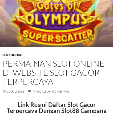
SLOT ONLINE
PERMAINAN SLOT ONLINE
DI WEBSITE SLOT GACOR
TERPERCAYA
10 JULI 2026
TINGGALKAN KOMENTAR
Link Resmi Daftar Slot Gacor
Terpercaya Dengan Slot88 Gampang