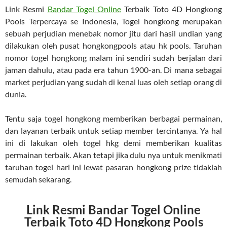
Link Resmi
Bandar Togel Online
Terbaik Toto 4D Hongkong
Pools Terpercaya se Indonesia, Togel hongkong merupakan
sebuah perjudian menebak nomor jitu dari hasil undian yang
dilakukan oleh pusat hongkongpools atau hk pools. Taruhan
nomor togel hongkong malam ini sendiri sudah berjalan dari
jaman dahulu, atau pada era tahun 1900-an. Di mana sebagai
market perjudian yang sudah di kenal luas oleh setiap orang di
dunia.
Tentu saja togel hongkong memberikan berbagai permainan,
dan layanan terbaik untuk setiap member tercintanya. Ya hal
ini di lakukan oleh togel hkg demi memberikan kualitas
permainan terbaik. Akan tetapi jika dulu nya untuk menikmati
taruhan togel hari ini lewat pasaran hongkong prize tidaklah
semudah sekarang.
Link Resmi Bandar Togel Online
Terbaik Toto 4D Hongkong Pools