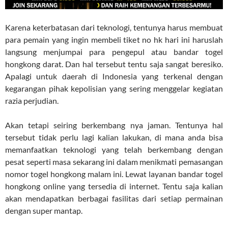
Karena keterbatasan dari teknologi, tentunya harus membuat
para pemain yang ingin membeli tiket no hk hari ini haruslah
langsung menjumpai para pengepul atau bandar togel
hongkong darat. Dan hal tersebut tentu saja sangat beresiko.
Apalagi untuk daerah di Indonesia yang terkenal dengan
kegarangan pihak kepolisian yang sering menggelar kegiatan
razia perjudian.
Akan tetapi seiring berkembang nya jaman. Tentunya hal
tersebut tidak perlu lagi kalian lakukan, di mana anda bisa
memanfaatkan teknologi yang telah berkembang dengan
pesat seperti masa sekarang ini dalam menikmati pemasangan
nomor togel hongkong malam ini. Lewat layanan bandar togel
hongkong online yang tersedia di internet. Tentu saja kalian
akan mendapatkan berbagai fasilitas dari setiap permainan
dengan super mantap.