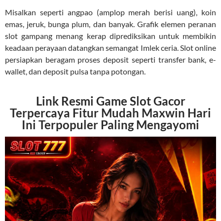
Misalkan seperti angpao (amplop merah berisi uang), koin
emas, jeruk, bunga plum, dan banyak. Grafik elemen peranan
slot gampang menang kerap diprediksikan untuk membikin
keadaan perayaan datangkan semangat Imlek ceria. Slot online
persiapkan beragam proses deposit seperti transfer bank, e-
wallet, dan deposit pulsa tanpa potongan.
Link Resmi Game Slot Gacor
Terpercaya Fitur Mudah Maxwin Hari
Ini Terpopuler Paling Mengayomi