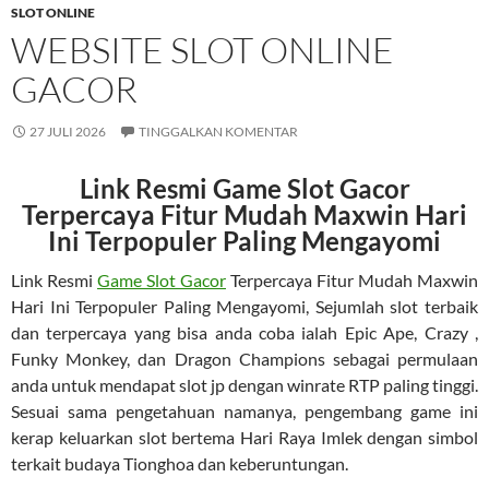
SLOT ONLINE
WEBSITE SLOT ONLINE
GACOR
27 JULI 2026
TINGGALKAN KOMENTAR
Link Resmi Game Slot Gacor
Terpercaya Fitur Mudah Maxwin Hari
Ini Terpopuler Paling Mengayomi
Link Resmi
Game Slot Gacor
Terpercaya Fitur Mudah Maxwin
Hari Ini Terpopuler Paling Mengayomi, Sejumlah slot terbaik
dan terpercaya yang bisa anda coba ialah Epic Ape, Crazy ,
Funky Monkey, dan Dragon Champions sebagai permulaan
anda untuk mendapat slot jp dengan winrate RTP paling tinggi.
Sesuai sama pengetahuan namanya, pengembang game ini
kerap keluarkan slot bertema Hari Raya Imlek dengan simbol
terkait budaya Tionghoa dan keberuntungan.