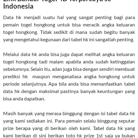
Indonesia
Data hk menjadi suatu hal yang sangat penting bagi para
pemain togel hongkong untuk bisa meracik angka keluaran
togel hongkong. Tidak sedikit di mana sudah begitu banyak
yang mengetahui kegunaan dari tabel hk ini sangatlah penting.
Melalui data hk anda bisa juga dapat melihat angka keluaran
togel hongkong tadi malam apabila anda sudah ketinggalan
sebelumnya. Selain itu, adan juga bisa dengan sendiri membuat
prediksi hk maupun menganaliasa angka hongkong untuk
periode selanjutnya. Apa bila anda bisa memanfaatkan tabel
data hk dengan maksimal pastinya banyak keuntungan yang
bisa anda dapatkan.
Masih banyak yang merasa binggung dengan isi tabel data hk
yang kami sediakan ini. Para pemain selalu binggung seputar
prize berapa yang di berikan oleh kami. Tabel data hk yang
kami berikan di sini berikan toto hk prize 1st saja ya bukan