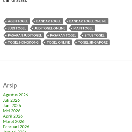
AGEN TOGEL
BANDAR TOGEL
BANDAR TOGEL ONLINE
JUDI TOGEL
JUDI TOGEL ONLINE
MAIN TOGEL
PASARAN JUDI TOGEL
PASARAN TOGEL
SITUS TOGEL
TOGEL HONGKONG
TOGEL ONLINE
TOGEL SINGAPORE
Arsip
Agustus 2026
Juli 2026
Juni 2026
Mei 2026
April 2026
Maret 2026
Februari 2026
Januari 2026