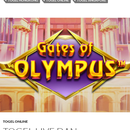
TOGEL HONGKONG
TOGEL ONLINE
TOGEL SINGAPORE
TOGEL ONLINE