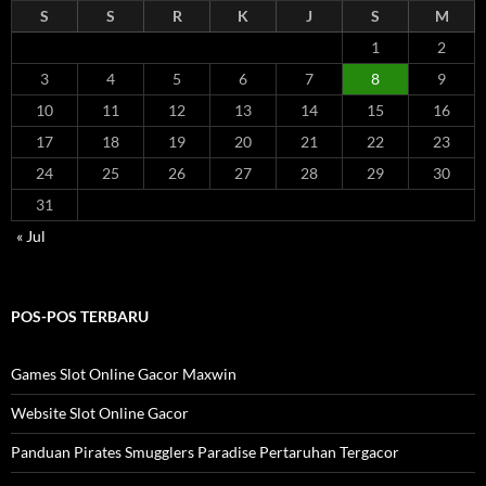
t
S
S
R
K
J
S
M
u
k
1
2
:
3
4
5
6
7
8
9
10
11
12
13
14
15
16
17
18
19
20
21
22
23
24
25
26
27
28
29
30
31
« Jul
POS-POS TERBARU
Games Slot Online Gacor Maxwin
Website Slot Online Gacor
Panduan Pirates Smugglers Paradise Pertaruhan Tergacor