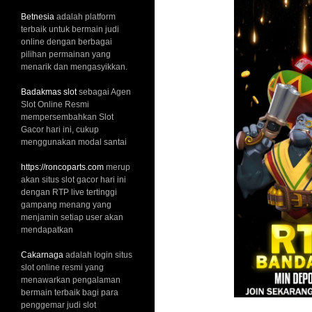
Betnesia
adalah platform
terbaik untuk bermain judi
online dengan berbagai
pilihan permainan yang
menarik dan mengasyikkan.
Badakmas slot
sebagai Agen
Slot Online Resmi
mempersembahkan Slot
Gacor hari ini, cukup
menggunakan modal santai
https://roncoparts.com
merup
akan situs slot gacor hari ini
dengan RTP live tertinggi
gampang menang yang
menjamin setiap user akan
mendapatkan
Cakarnaga
adalah login situs
slot online resmi yang
menawarkan pengalaman
bermain terbaik bagi para
penggemar judi slot