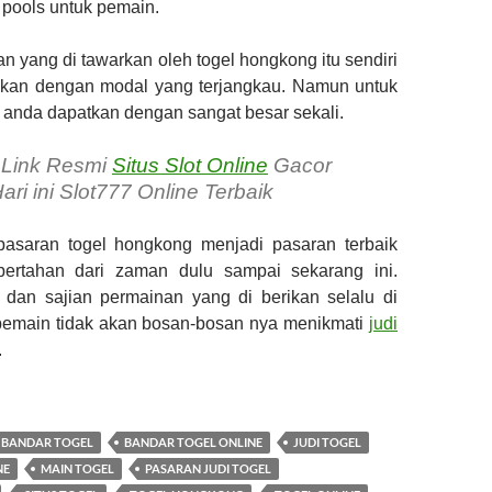
 pools untuk pemain.
n yang di tawarkan oleh togel hongkong itu sendiri
nkan dengan modal yang terjangkau. Namun untuk
 anda dapatkan dengan sangat besar sekali.
 Link Resmi
Situs Slot Online
Gacor
ri ini Slot777 Online Terbaik
pasaran togel hongkong menjadi pasaran terbaik
rtahan dari zaman dulu sampai sekarang ini.
 dan sajian permainan yang di berikan selalu di
 pemain tidak akan bosan-bosan nya menikmati
judi
.
BANDAR TOGEL
BANDAR TOGEL ONLINE
JUDI TOGEL
NE
MAIN TOGEL
PASARAN JUDI TOGEL