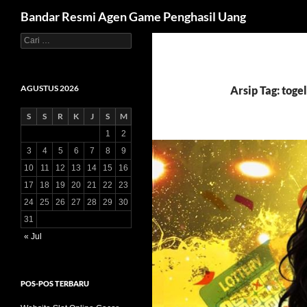
Cari
Bandar Resmi Agen Game Penghasil Uang
C
Langsung
a
ke
r
isi
i
AGUSTUS 2026
u
Arsip Tag: toge
n
t
S
S
R
K
J
S
M
u
1
2
k
:
3
4
5
6
7
8
9
10
11
12
13
14
15
16
17
18
19
20
21
22
23
24
25
26
27
28
29
30
31
« Jul
POS-POS TERBARU