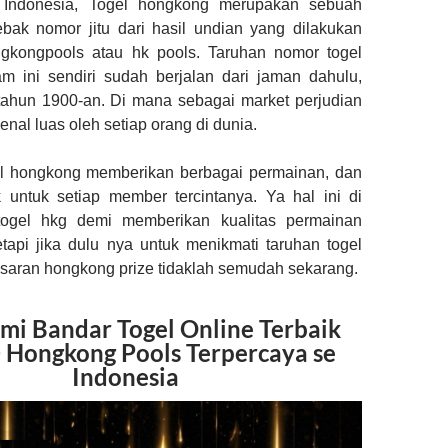
 Indonesia, Togel hongkong merupakan sebuah
bak nomor jitu dari hasil undian yang dilakukan
ngkongpools atau hk pools. Taruhan nomor togel
 ini sendiri sudah berjalan dari jaman dahulu,
tahun 1900-an. Di mana sebagai market perjudian
enal luas oleh setiap orang di dunia.
el hongkong memberikan berbagai permainan, dan
k untuk setiap member tercintanya. Ya hal ini di
togel hkg demi memberikan kualitas permainan
etapi jika dulu nya untuk menikmati taruhan togel
pasaran hongkong prize tidaklah semudah sekarang.
smi Bandar Togel Online Terbaik
 Hongkong Pools Terpercaya se
Indonesia