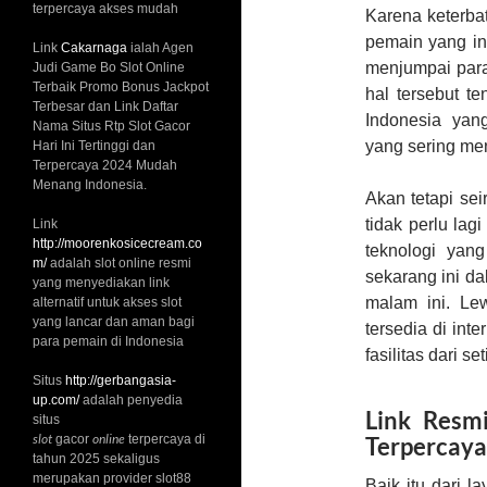
terpercaya akses mudah
Karena keterba
pemain yang ing
Link
Cakarnaga
ialah Agen
menjumpai para
Judi Game Bo Slot Online
Terbaik Promo Bonus Jackpot
hal tersebut te
Terbesar dan Link Daftar
Indonesia yan
Nama Situs Rtp Slot Gacor
yang sering men
Hari Ini Tertinggi dan
Terpercaya 2024 Mudah
Menang Indonesia.
Akan tetapi se
tidak perlu la
Link
http://moorenkosicecream.co
teknologi yan
m/
adalah slot online resmi
sekarang ini d
yang menyediakan link
malam ini. Le
alternatif untuk akses slot
yang lancar dan aman bagi
tersedia di int
para pemain di Indonesia
fasilitas dari 
Situs
http://gerbangasia-
up.com/
adalah penyedia
Link Resm
situs
slot
online
gacor
terpercaya di
Terpercaya
tahun 2025 sekaligus
merupakan provider slot88
Baik itu dari 