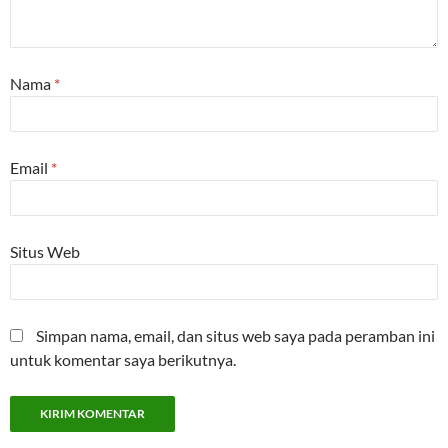
Nama
*
Email
*
Situs Web
Simpan nama, email, dan situs web saya pada peramban ini
untuk komentar saya berikutnya.