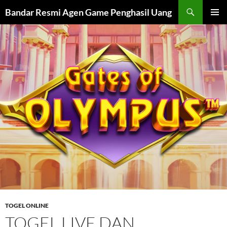
Langsung
Cari
Bandar Resmi Agen Game Penghasil Uang
ke
MENU
isi
UTAMA
TOGEL ONLINE
TOGEL LIVE DAN