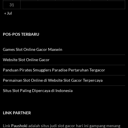
31
« Jul
POS-POS TERBARU
Games Slot Online Gacor Maxwin
Website Slot Online Gacor
Panduan Pirates Smugglers Paradise Pertaruhan Tergacor
Permainan Slot Online di Website Slot Gacor Terpercaya
Situs Slot Paling Dipercaya di Indonesia
LINK PARTNER
Link
Paushoki
adalah situs judi slot gacor hari ini gampang menang