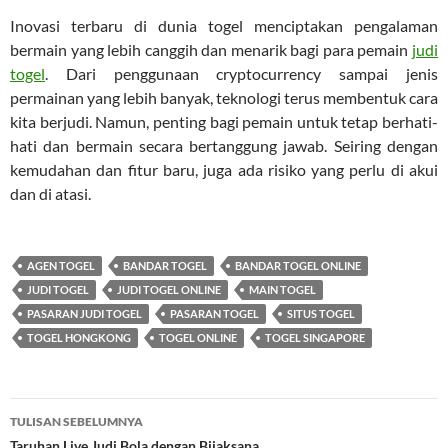
Inovasi terbaru di dunia togel menciptakan pengalaman
bermain yang lebih canggih dan menarik bagi para pemain
judi
togel
. Dari penggunaan cryptocurrency sampai jenis
permainan yang lebih banyak, teknologi terus membentuk cara
kita berjudi. Namun, penting bagi pemain untuk tetap berhati-
hati dan bermain secara bertanggung jawab. Seiring dengan
kemudahan dan fitur baru, juga ada risiko yang perlu di akui
dan di atasi.
AGEN TOGEL
BANDAR TOGEL
BANDAR TOGEL ONLINE
JUDI TOGEL
JUDI TOGEL ONLINE
MAIN TOGEL
PASARAN JUDI TOGEL
PASARAN TOGEL
SITUS TOGEL
TOGEL HONGKONG
TOGEL ONLINE
TOGEL SINGAPORE
TULISAN SEBELUMNYA
Taruhan Live Judi Bola dengan Bijaksana