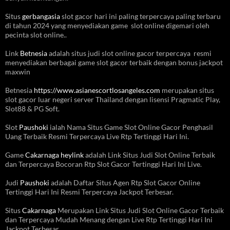
Situs
gerbangasia
slot gacor hari ini paling terpercaya paling terbaru
di tahun 2024 yang menyediakan game slot online digemari oleh
pecinta slot online..
Link
Betnesia
adalah situs judi slot online gacor terpercaya resmi
menyediakan berbagai game slot gacor terbaik dengan bonus jackpot
maxwin
Betnesia
https://www.asianescortlosangeles.com
merupakan situs
slot gacor luar negeri server Thailand dengan lisensi Pragmatic Play,
Slot88 & PG Soft.
Slot
Paushoki
ialah Nama Situs Game Slot Online Gacor Penghasil
Uang Terbaik Resmi Terpercaya Live Rtp Tertinggi Hari Ini.
Game
Cakarnaga heylink
adalah Link Situs Judi Slot Online Terbaik
dan Terpercaya Bocoran Rtp Slot Gacor Tertinggi Hari Ini Live.
Judi
Paushoki
adalah Daftar Situs Agen Rtp Slot Gacor Online
Tertinggi Hari Ini Resmi Terpercaya Jackpot Terbesar.
Situs
Cakarnaga
Merupakan Link Situs Judi Slot Online Gacor Terbaik
dan Terpercaya Mudah Menang dengan Live Rtp Tertinggi Hari Ini
Jackpot Terbesar.