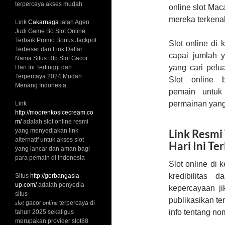
terpercaya akses mudah
online slot Ma
mereka terkenal
Link
Cakarnaga
ialah Agen
Judi Game Bo Slot Online
Terbaik Promo Bonus Jackpot
Slot online di
Terbesar dan Link Daftar
capai jumlah 
Nama Situs Rtp Slot Gacor
yang cari pelu
Hari Ini Tertinggi dan
Terpercaya 2024 Mudah
Slot online 
Menang Indonesia.
pemain untuk
permainan yang
Link
http://moorenkosicecream.co
m/
adalah slot online resmi
yang menyediakan link
Link Resmi
alternatif untuk akses slot
Hari Ini T
yang lancar dan aman bagi
para pemain di Indonesia
Slot online di 
kredibilitas
Situs
http://gerbangasia-
up.com/
adalah penyedia
kepercayaan ji
situs
publikasikan t
slot
online
gacor
terpercaya di
info tentang n
tahun 2025 sekaligus
merupakan provider slot88