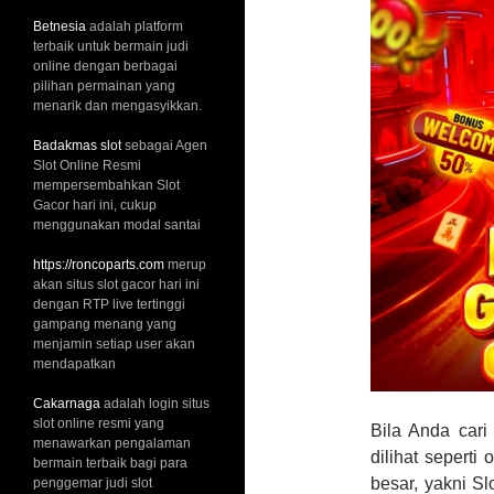
Betnesia
adalah platform
terbaik untuk bermain judi
online dengan berbagai
pilihan permainan yang
menarik dan mengasyikkan.
Badakmas slot
sebagai Agen
Slot Online Resmi
mempersembahkan Slot
Gacor hari ini, cukup
menggunakan modal santai
https://roncoparts.com
merup
akan situs slot gacor hari ini
dengan RTP live tertinggi
gampang menang yang
menjamin setiap user akan
mendapatkan
Cakarnaga
adalah login situs
slot online resmi yang
Bila Anda cari 
menawarkan pengalaman
dilihat seperti
bermain terbaik bagi para
besar, yakni Sl
penggemar judi slot