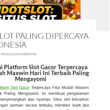
SLOT PALING DIPERCAYA
ONESIA
TINGGALKAN KOMENTAR
i Platform Slot Gacor Terpercaya
ah Maxwin Hari Ini Terbaik Paling
Mengayomi
tform Slot Gacor
Terpercaya Fitur Mudah Maxwin
aik Paling Mengayomi, Ini membuat pengalaman
 menyenangkan dan nyaman. Situs slot keluarkan
ngan pemain secara terbuka, memberi bukti jika