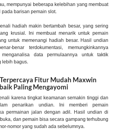
cau, mempunyai beberapa kelebihan yang membuat
 pada barisan pemain slot.
 kenali hadiah makin bertambah besar, yang sering
yang krusial. Ini membuat menarik untuk pemain
ang untuk memenangi hadiah besar. Hasil undian
benar-benar terdokumentasi, memungkinkannya
 menganalisa data permulaannya untuk taktik
 lebih bagus.
 Terpercaya Fitur Mudah Maxwin
erbaik Paling Mengayomi
kenali karena tingkat keamanan semakin tinggi dan
 dalam penarikan undian. Ini memberi pemain
ka permainan jalan dengan adil. Hasil undian di
erbuka, dan pemain bisa secara gampang terhubung
omor-nomor yang sudah ada sebelumnya.