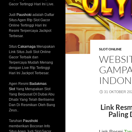
Gacor Tertinggi Hari Ini Live.
Judi
Paushoki
adalah Daftar
Situs Agen Rtp Slot Gacor
Online Tertinggi Hari Ini
Resmi Terpercaya Jackpot
Terbesar.
Situs
Cakarnaga
Merupakan
SLOT ONLINE
Link Situs Judi Slot Online
WEBSI
Gacor Terbaik dan
Terpercaya Mudah Menang
GAMPA
dengan Live Rtp Tertinggi
Hari Ini Jackpot Terbesar.
INDON
Agen Resmi
Badakmas
Slot
Yang Merupakan Slot
31 OKTOBER 20
Yang Berpusat DI Dubai Abu
Dhabi Yang Telah Berlisensi
Dan Di Resmikan Oleh Bang
Link Resm
Zeus..
Paling 
Taruhan
Paushoki
memberikan Bocoran Info
Situs Agen Judi Slot Gacor
Link Resmi
Tar