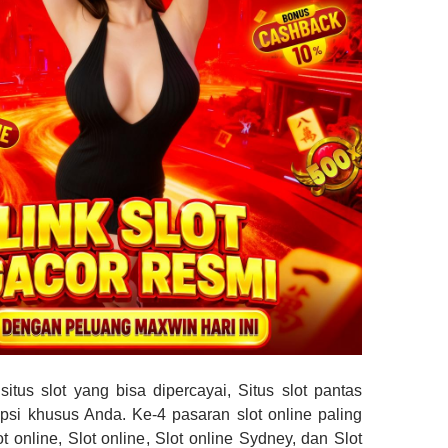
situs slot yang bisa dipercayai, Situs slot pantas
 opsi khusus Anda. Ke-4 pasaran slot online paling
ot online, Slot online, Slot online Sydney, dan Slot