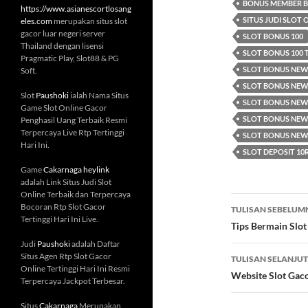
BONUS MEMBER BA
https://www.asianescortlosang
SITUS JUDI SLO
eles.com
merupakan situs slot
gacor luar negeri server
SLOT BONUS 100
Thailand dengan lisensi
SLOT BONUS 100 
Pragmatic Play, Slot88 & PG
SLOT BONUS NE
Soft.
SLOT BONUS NEW
Slot
Paushoki
ialah Nama Situs
SLOT BONUS NEW 
Game Slot Online Gacor
SLOT BONUS NEW 
Penghasil Uang Terbaik Resmi
Terpercaya Live Rtp Tertinggi
SLOT BONUS NEW 
Hari Ini.
SLOT DEPOSIT 10
Game
Cakarnaga heylink
adalah Link Situs Judi Slot
Online Terbaik dan Terpercaya
Bocoran Rtp Slot Gacor
TULISAN SEBELUM
Tertinggi Hari Ini Live.
Navigasi
Tips Bermain Slot
Judi
Paushoki
adalah Daftar
Tulisan
Situs Agen Rtp Slot Gacor
TULISAN SELANJU
Online Tertinggi Hari Ini Resmi
Website Slot Gac
Terpercaya Jackpot Terbesar.
Situs
Cakarnaga
Merupakan