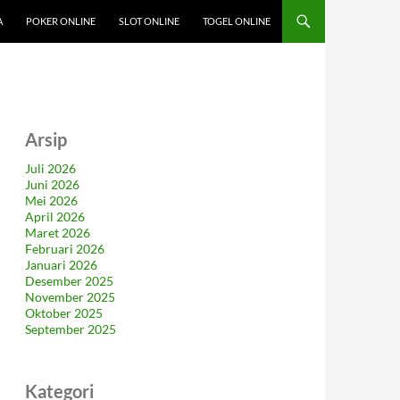
A
POKER ONLINE
SLOT ONLINE
TOGEL ONLINE
Arsip
Juli 2026
Juni 2026
Mei 2026
April 2026
Maret 2026
Februari 2026
Januari 2026
Desember 2025
November 2025
Oktober 2025
September 2025
Kategori