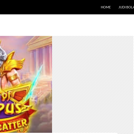
HOME
JUDI BOL