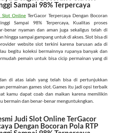
inggi Sampai 98% Terpercaya
i Slot Online
TerGacor Terpercaya Dengan Bocoran
inggi Sampai 98% Terpercaya, Kualitas proses
r-benar nyaman dan aman juga sekaligus telah di
n hingga sampai gampang untuk di akses. Slot bisa di
rovider website slot terkini karena barusan ada di
alau begitu koleksi bermainnya rupanya banyak dan
mudah pemain untuk bisa cicip permainan yang di
dan di atas ialah yang telah bisa di pertunjukkan
 permainan games slot. Games itu jadi opsi terbaik
at kamu dapat coab dan maikan karena memilikin
u bermain dan benar-benar menguntukngkan.
esmi Judi Slot Online TerGacor
caya Dengan Bocoran Pola RTP
inggi Sampai 98% Terpercaya