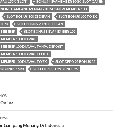
RU 150% (SLOT)
BONUS NEW MEMBER 100% (SLOT GAME)
T ONLINE GAMPANG MENANG BONUS NEW MEMBER 100
SLOT BONUS 100 DI DEPAN
SLOT BONUS 100 TO 3X
TO 7X
SLOT BONUS 200% DI DEPAN
W MEMBER
SLOT BONUS NEW MEMBER 100
 MEMBER 100 DI AWAL
MEMBER 100 DI AWAL TANPA DEPOSIT
MEMBER 100 DI AWAL TO 10X
MEMBER 100 DI AWAL TO 7X
SLOT DEPO 25 BONUS 25
RB BONUS 15RB
SLOT DEPOSIT 25 BONUS 25
NYA
 Online
TNYA
or Gampang Menang Di Indonesia