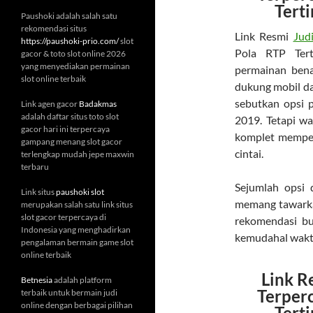
Tert
Paushoki adalah salah satu
rekomendasi situs
Link Resmi
Jud
https://paushoki-prio.com/
slot
Pola RTP Tert
gacor & toto slot online 2026
yang menyediakan permainan
permainan bena
slot online terbaik
dukung mobil da
sebutkan opsi p
Link agen gacor
Badakmas
adalah daftar situs toto slot
2019. Tetapi w
gacor hari ini terpercaya
komplet memper
gampang menang slot gacor
cintai.
terlengkap mudah jepe maxwin
terbaru
Sejumlah opsi 
Link situs
paushoki slot
memang tawarkan
merupakan salah satu link situs
slot gacor terpercaya di
rekomendasi bu
Indonesia yang menghadirkan
kemudahal wakt
pengalaman bermain game slot
online terbaik
Link R
Betnesia
adalah platform
Terper
terbaik untuk bermain judi
online dengan berbagai pilihan
Tert