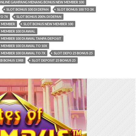
T ONLINE GAMPANG MENANG BONUS NEW MEMBER 100
SLOT BONUS 100 DI DEPAN
SLOT BONUS 100 TO 3X
TO 7X
SLOT BONUS 200% DI DEPAN
W MEMBER
SLOT BONUS NEW MEMBER 100
 MEMBER 100 DI AWAL
MEMBER 100 DI AWAL TANPA DEPOSIT
MEMBER 100 DI AWAL TO 10X
MEMBER 100 DI AWAL TO 7X
SLOT DEPO 25 BONUS 25
RB BONUS 15RB
SLOT DEPOSIT 25 BONUS 25