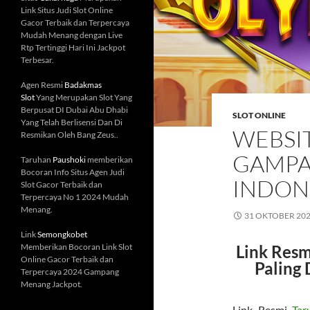
Link Situs Judi Slot Online
Gacor Terbaik dan Terpercaya
Mudah Menang dengan Live
Rtp Tertinggi Hari Ini Jackpot
Terbesar.
Agen Resmi
Badakmas
Slot
Yang Merupakan Slot Yang
Berpusat DI Dubai Abu Dhabi
SLOT ONLINE
Yang Telah Berlisensi Dan Di
WEBSI
Resmikan Oleh Bang Zeus..
GAMPA
Taruhan
Paushoki
memberikan
Bocoran Info Situs Agen Judi
INDON
Slot Gacor Terbaik dan
Terpercaya No 1 2024 Mudah
Menang.
31 OKTOBER 20
Link
Semongkobet
Memberikan Bocoran Link Slot
Link Resm
Online Gacor Terbaik dan
Paling 
Terpercaya 2024 Gampang
Menang Jackpot.
Link Resmi
Tar