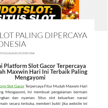
SLOT PALING DIPERCAYA
ONESIA
TINGGALKAN KOMENTAR
i Platform Slot Gacor Terpercaya
ah Maxwin Hari Ini Terbaik Paling
Mengayomi
form Slot Gacor
Terpercaya Fitur Mudah Maxwin Hari
ling Mengayomi, Ini membuat pengalaman bermain
ngkan dan nyaman. Situs slot keluarkan narasi
in secara terbuka, memberi bukti jika website ini