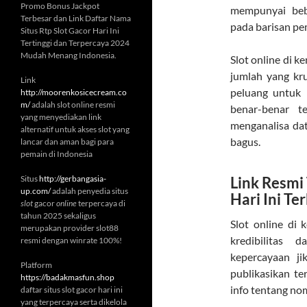
Promo Bonus Jackpot
mempunyai beb
Terbesar dan Link Daftar Nama
pada barisan pem
Situs Rtp Slot Gacor Hari Ini
Tertinggi dan Terpercaya 2024
Mudah Menang Indonesia.
Slot online di k
jumlah yang kr
Link
peluang untuk 
http://moorenkosicecream.co
m/
adalah slot online resmi
benar-benar t
yang menyediakan link
menganalisa da
alternatif untuk akses slot yang
bagus.
lancar dan aman bagi para
pemain di Indonesia
Situs
http://gerbangasia-
Link Resmi
up.com/
adalah penyedia situs
Hari Ini T
slot
gacor
online
terpercaya di
tahun 2025 sekaligus
Slot online di 
merupakan provider slot88
kredibilitas
resmi dengan winrate 100%!
kepercayaan ji
Platform
publikasikan t
https://badakmasfun.shop
info tentang n
daftar situs slot gacor hari ini
yang terpercaya serta dikelola