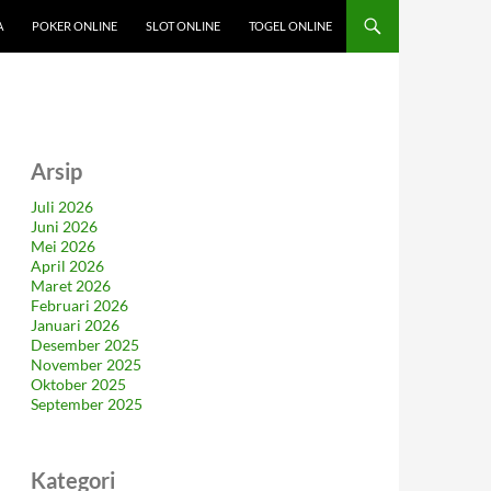
A
POKER ONLINE
SLOT ONLINE
TOGEL ONLINE
Arsip
Juli 2026
Juni 2026
Mei 2026
April 2026
Maret 2026
Februari 2026
Januari 2026
Desember 2025
November 2025
Oktober 2025
September 2025
Kategori