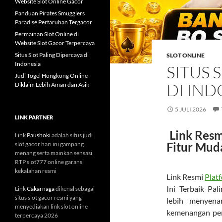
Website Slot Online Gacor
Panduan Pirates Smugglers
Paradise Pertaruhan Tergacor
Permainan Slot Online di
Website Slot Gacor Terpercaya
Situs Slot Paling Dipercaya di
SLOT ONLINE
Indonesia
SITUS 
Judi Togel Hongkong Online
DI IND
Diklaim Lebih Aman dan Asik
5 JULI 2026
LINK PARTNER
Link Resm
Link
Paushoki
adalah situs judi
Fitur Mud
slot gacor hari ini gampang
menang serta mainkan sensasi
RTP slot777 online garansi
kekalahan resmi
Link Resmi
Plat
Ini Terbaik Pa
Link
Cakarnaga
dikenal sebagai
situs slot gacor resmi yang
lebih menyena
menyediakan link slot online
kemenangan pema
terpercaya 2026