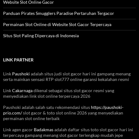
Website Slot Online Gacor
Panduan Pirates Smugglers Paradise Pertaruhan Tergacor
Permainan Slot Online di Website Slot Gacor Terpercaya
Situs Slot Paling Dipercaya di Indonesia
LINK PARTNER
Link
Paushoki
adalah situs judi slot gacor hari ini gampang menang
serta mainkan sensasi RTP slot777 online garansi kekalahan resmi
Link
Cakarnaga
dikenal sebagai situs slot gacor resmi yang
menyediakan link slot online terpercaya 2026
Paushoki adalah salah satu rekomendasi situs
https://paushoki-
prio.com/
slot gacor & toto slot online 2026 yang menyediakan
permainan slot online terbaik
Link agen gacor
Badakmas
adalah daftar situs toto slot gacor hari ini
terpercaya gampang menang slot gacor terlengkap mudah jepe