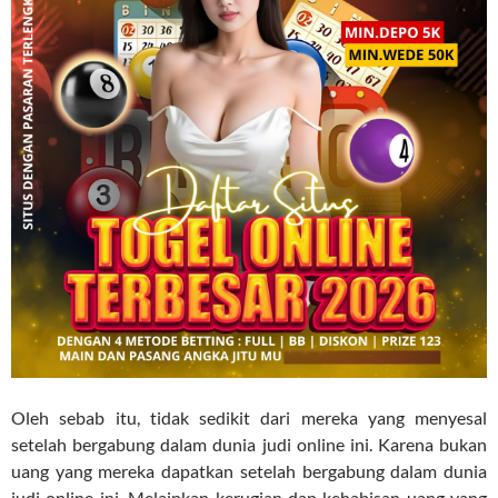
Oleh sebab itu, tidak sedikit dari mereka yang menyesal
setelah bergabung dalam dunia judi online ini. Karena bukan
uang yang mereka dapatkan setelah bergabung dalam dunia
judi online ini. Melainkan kerugian dan kehabisan uang yang