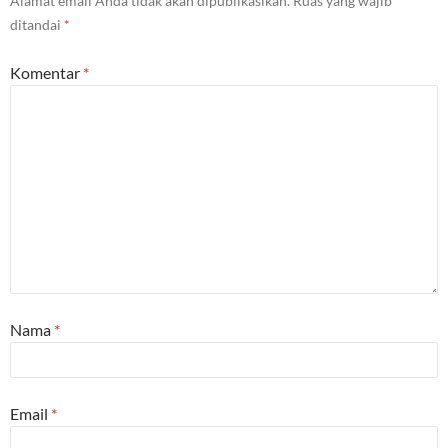
Alamat email Anda tidak akan dipublikasikan.
Ruas yang wajib
ditandai
*
Komentar
*
Nama
*
Email
*