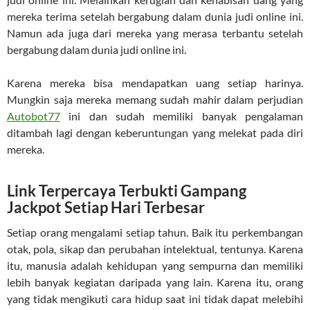
mereka terima setelah bergabung dalam dunia judi online ini.
Namun ada juga dari mereka yang merasa terbantu setelah
bergabung dalam dunia judi online ini.
Karena mereka bisa mendapatkan uang setiap harinya.
Mungkin saja mereka memang sudah mahir dalam perjudian
Autobot77
ini dan sudah memiliki banyak pengalaman
ditambah lagi dengan keberuntungan yang melekat pada diri
mereka.
Link Terpercaya Terbukti Gampang
Jackpot Setiap Hari Terbesar
Setiap orang mengalami setiap tahun. Baik itu perkembangan
otak, pola, sikap dan perubahan intelektual, tentunya. Karena
itu, manusia adalah kehidupan yang sempurna dan memiliki
lebih banyak kegiatan daripada yang lain. Karena itu, orang
yang tidak mengikuti cara hidup saat ini tidak dapat melebihi