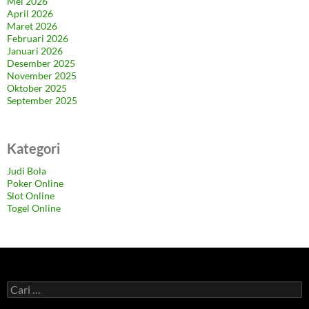
Mei 2026
April 2026
Maret 2026
Februari 2026
Januari 2026
Desember 2025
November 2025
Oktober 2025
September 2025
Kategori
Judi Bola
Poker Online
Slot Online
Togel Online
C
a