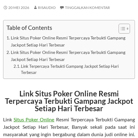
20 MEI 2026
RISAUDIO
TINGGALKAN KOMENTAR
Table of Contents
Link Situs Poker Online Resmi Terpercaya Terbukti Gampang
Jackpot Setiap Hari Terbesar
Link Situs Poker Online Resmi Terpercaya Terbukti Gampang
Jackpot Setiap Hari Terbesar
Link Terpercaya Terbukti Gampang Jackpot Setiap Hari
Terbesar
Link Situs Poker Online Resmi
Terpercaya Terbukti Gampang Jackpot
Setiap Hari Terbesar
Link
Situs Poker Online
Resmi Terpercaya Terbukti Gampang
Jackpot Setiap Hari Terbesar, Banyak sekali pada saat ini
masyarakat yang ingin bergabung dalam dunia judi online ini.