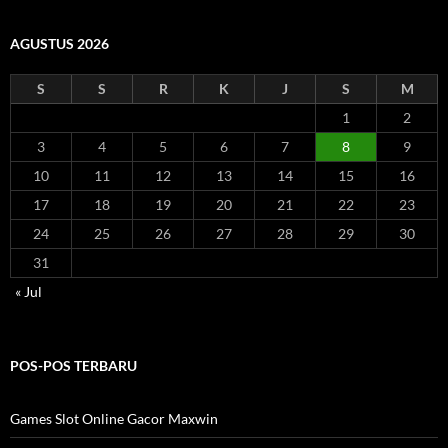
r
i
u
AGUSTUS 2026
n
t
S
S
R
K
J
S
M
u
k
1
2
:
3
4
5
6
7
8
9
10
11
12
13
14
15
16
17
18
19
20
21
22
23
24
25
26
27
28
29
30
31
« Jul
POS-POS TERBARU
Games Slot Online Gacor Maxwin