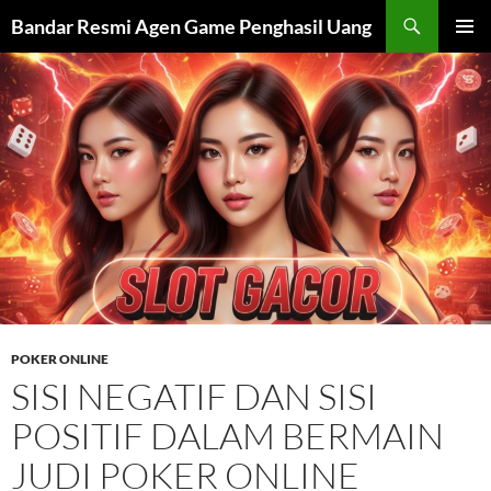
Langsung
Cari
Bandar Resmi Agen Game Penghasil Uang
ke
MENU
isi
UTAMA
POKER ONLINE
SISI NEGATIF DAN SISI
POSITIF DALAM BERMAIN
JUDI POKER ONLINE