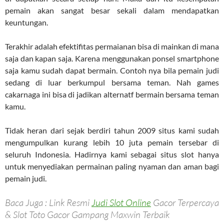
pemain akan sangat besar sekali dalam mendapatkan
keuntungan.
Terakhir adalah efektifitas permaianan bisa di mainkan di mana
saja dan kapan saja. Karena menggunakan ponsel smartphone
saja kamu sudah dapat bermain. Contoh nya bila pemain judi
sedang di luar berkumpul bersama teman. Nah games
cakarnaga ini bisa di jadikan alternatf bermain bersama teman
kamu.
Tidak heran dari sejak berdiri tahun 2009 situs kami sudah
mengumpulkan kurang lebih 10 juta pemain tersebar di
seluruh Indonesia. Hadirnya kami sebagai situs slot hanya
untuk menyediakan permainan paling nyaman dan aman bagi
pemain judi.
Baca Juga : Link Resmi
Judi Slot Online
Gacor Terpercaya
& Slot Toto Gacor Gampang Maxwin Terbaik