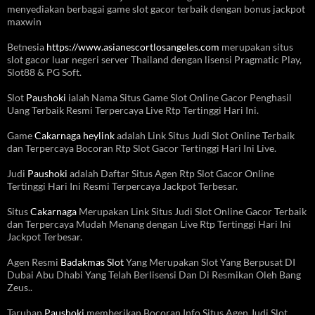
menyediakan berbagai game slot gacor terbaik dengan bonus jackpot
maxwin
Betnesia
https://www.asianescortlosangeles.com
merupakan situs
slot gacor luar negeri server Thailand dengan lisensi Pragmatic Play,
Slot88 & PG Soft.
Slot
Paushoki
ialah Nama Situs Game Slot Online Gacor Penghasil
Uang Terbaik Resmi Terpercaya Live Rtp Tertinggi Hari Ini.
Game
Cakarnaga heylink
adalah Link Situs Judi Slot Online Terbaik
dan Terpercaya Bocoran Rtp Slot Gacor Tertinggi Hari Ini Live.
Judi
Paushoki
adalah Daftar Situs Agen Rtp Slot Gacor Online
Tertinggi Hari Ini Resmi Terpercaya Jackpot Terbesar.
Situs
Cakarnaga
Merupakan Link Situs Judi Slot Online Gacor Terbaik
dan Terpercaya Mudah Menang dengan Live Rtp Tertinggi Hari Ini
Jackpot Terbesar.
Agen Resmi
Badakmas Slot
Yang Merupakan Slot Yang Berpusat DI
Dubai Abu Dhabi Yang Telah Berlisensi Dan Di Resmikan Oleh Bang
Zeus..
Taruhan
Paushoki
memberikan Bocoran Info Situs Agen Judi Slot