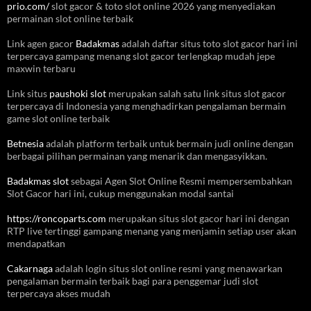
prio.com/
slot gacor & toto slot online 2026 yang menyediakan
permainan slot online terbaik
Link agen gacor
Badakmas
adalah daftar situs toto slot gacor hari ini
terpercaya gampang menang slot gacor terlengkap mudah jepe
maxwin terbaru
Link situs
paushoki slot
merupakan salah satu link situs slot gacor
terpercaya di Indonesia yang menghadirkan pengalaman bermain
game slot online terbaik
Betnesia
adalah platform terbaik untuk bermain judi online dengan
berbagai pilihan permainan yang menarik dan mengasyikkan.
Badakmas slot
sebagai Agen Slot Online Resmi mempersembahkan
Slot Gacor hari ini, cukup menggunakan modal santai
https://roncoparts.com
merupakan situs slot gacor hari ini dengan
RTP live tertinggi gampang menang yang menjamin setiap user akan
mendapatkan
Cakarnaga
adalah login situs slot online resmi yang menawarkan
pengalaman bermain terbaik bagi para penggemar judi slot
terpercaya akses mudah