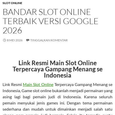
SLOT ONLINE
BANDAR SLOT ONLINE
TERBAIK VERSI GOOGLE
2026
8 MEI 2026
TINGGALKAN KOMENTAR
Link Resmi Main Slot Online
Terpercaya Gampang Menang se
Indonesia
Link Resmi
Main Slot Online
Terpercaya Gampang Menang se
Indonesia, Game slot online bukanlah menjadi permainan yang
asing lagi bagi pemain judi di Indonesia. Karena seluruh
pemain menyukai jenis games ini. Dengan tema permainan
sederhana dan mudah untuk dimainkan menjadi salah satu